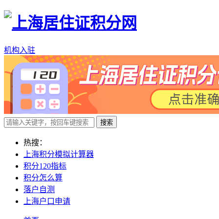
机构入驻
搜索
热搜：
上海积分模拟计算器
积分120指标
积分怎么算
落户自测
上海户口申请