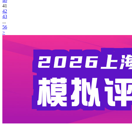
40
41
42
43
...
56
>